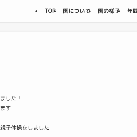
TOP
園について
園の様子
年
ました！
ます
親子体操をしました