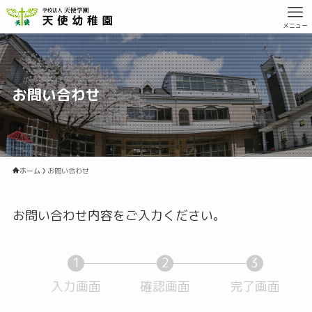
メニュー
お問い合わせ
ホーム
お問い合わせ
お問い合わせ内容をご入力ください。
1
2
3
入力画面
現
確認画面
現
完了画面
現
在
在
在