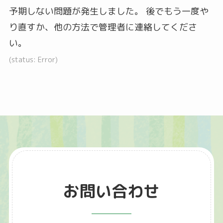
表
表
表
予期しない問題が発生しました。 後でもう一度や
示
示
示
り直すか、他の方法で管理者に連絡してくださ
さ
さ
さ
い。
れ
れ
れ
て
て
て
(status: Error)
い
い
い
る
る
る
画
画
画
面
面
面
で
で
で
す。
す。
す。
お問い合わせ