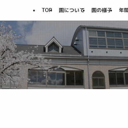
TOP
園について
園の様子
年