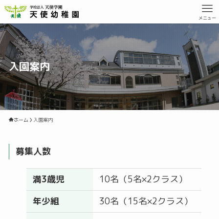
メニュー
入園案内
ホーム
入園案内
募集人数
満3歳児
10名（5名×2クラス）
年少組
30名（15名×2クラス）